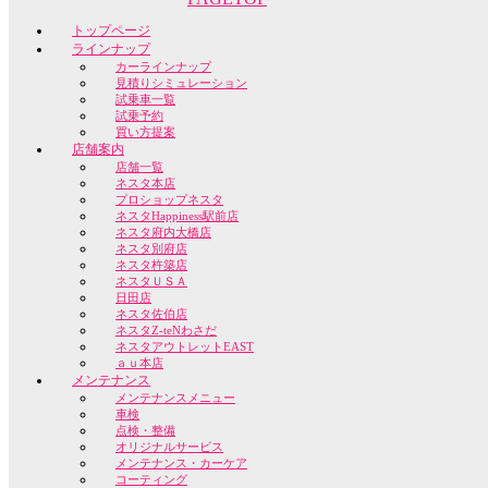
トップページ
ラインナップ
カーラインナップ
見積りシミュレーション
試乗車一覧
試乗予約
買い方提案
店舗案内
店舗一覧
ネスタ本店
プロショップネスタ
ネスタHappiness駅前店
ネスタ府内大橋店
ネスタ別府店
ネスタ杵築店
ネスタＵＳＡ
日田店
ネスタ佐伯店
ネスタZ-teNわさだ
ネスタアウトレットEAST
ａｕ本店
メンテナンス
メンテナンスメニュー
車検
点検・整備
オリジナルサービス
メンテナンス・カーケア
コーティング