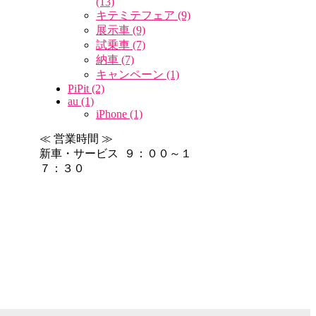
(13)
キテミテフェア (9)
展示車 (9)
試乗車 (7)
納車 (7)
キャンペーン (1)
PiPit (2)
au (1)
iPhone (1)
≪ 営業時間 ≫
新車・サービス ９：００～１
７：３０