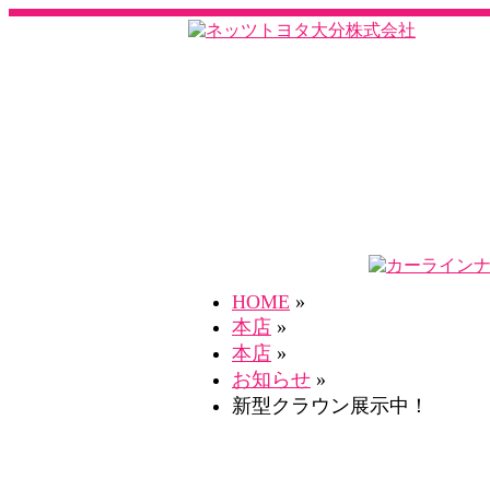
HOME
»
本店
»
本店
»
お知らせ
»
新型クラウン展示中！