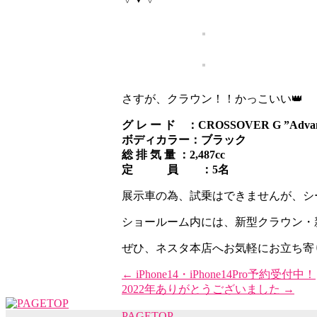
さすが、クラウン！！かっこいい👑
グ レ ー ド ：CROSSOVER G ”Advance
ボディカラー：ブラック
総 排 気 量 ：2,487cc
定 員 ：5名
展示車の為、試乗はできませんが、シ
ショールーム内には、新型クラウン・新型
ぜひ、ネスタ本店へお気軽にお立ち寄
←
iPhone14・iPhone14Pro予約受付中！
2022年ありがとうございました
→
PAGETOP