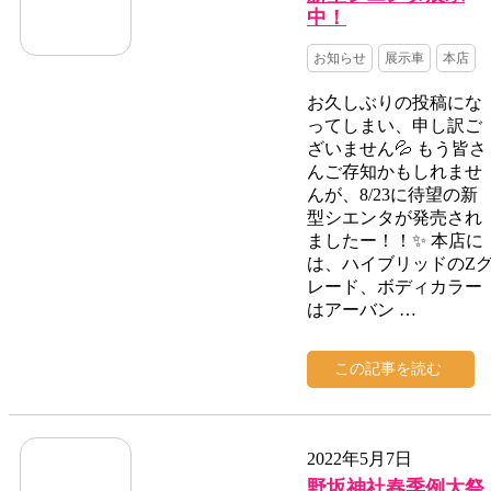
中！
お知らせ
展示車
本店
お久しぶりの投稿にな
ってしまい、申し訳ご
ざいません💦 もう皆さ
んご存知かもしれませ
んが、8/23に待望の新
型シエンタが発売され
ましたー！！✨ 本店に
は、ハイブリッドのZ
レード、ボディカラー
はアーバン …
この記事を読む
2022年5月7日
野坂神社春季例大祭