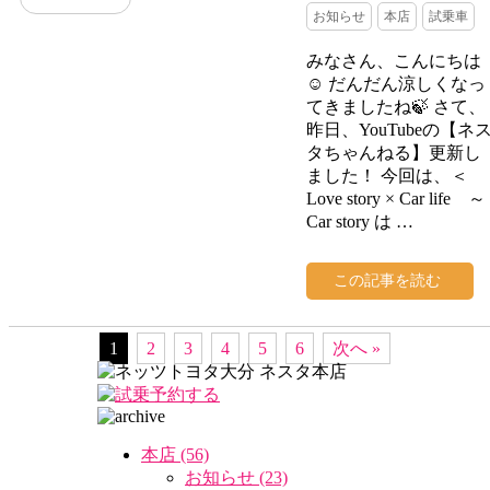
お知らせ
本店
試乗車
みなさん、こんにちは
☺ だんだん涼しくなっ
てきましたね🍃 さて、
昨日、YouTubeの【ネ
タちゃんねる】更新し
ました！ 今回は、＜
Love story × Car life ～
Car story は …
この記事を読む
1
2
3
4
5
6
次へ »
本店 (56)
お知らせ (23)