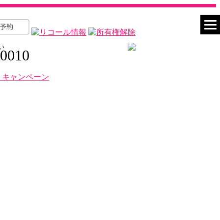
い
-0010