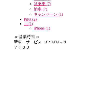
試乗車 (7)
納車 (7)
キャンペーン (1)
PiPit (2)
au (1)
iPhone (1)
≪ 営業時間 ≫
新車・サービス ９：００～１
７：３０