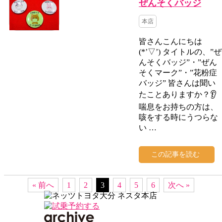
ぜんそくバッジ
本店
皆さんこんにちは
(*’▽’) タイトルの、”ぜ
んそくバッジ”・”ぜん
そくマーク”・”花粉症
バッジ” 皆さんは聞い
たことありますか？👂
喘息をお持ちの方は、
咳をする時にうつらな
い …
この記事を読む
« 前へ
1
2
3
4
5
6
次へ »