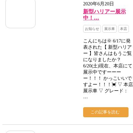
2020年6月20日
新型ハリアー展示
中！…
お知らせ
展示車
本店
こんにちは🌞 6/17に発
表された【 新型ハリア
ー 】皆さんはもうご覧
になりましたか？
6/20(土)現在、本店にて
展示中ですーーー
ー！！！ かっこいいで
すよー！！！💓 ▽ 本店
展示車 ▽ グレード：
…
この記事を読む