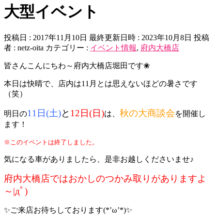
大型イベント
投稿日 : 2017年11月10日
最終更新日時 : 2023年10月8日
投稿
者 :
netz-oita
カテゴリー :
イベント情報
,
府内大橋店
皆さんこんにちわ～府内大橋店堀田です❀
本日は快晴で、店内は11月とは思えないほどの暑さです
（笑）
11日(土)
と
12日(日)
秋の大商談会
明日の
は、
を開催し
ます！
※このイベントは終了しました。
気になる車がありましたら、是非お越しくださいませ♪
府内大橋店ではおかしのつかみ取りがありますよ
～|дﾟ)
✨ご来店お待ちしております(*’ω’*)✨