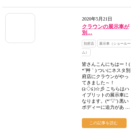
2020年5月21日
クラウンの展示車が
別…
別府店
展示車（ショールー
ム）
皆さんこんにちはー！(
*´艸｀) ついにネスタ別
府店にクラウンがやっ
てきました～！
(≧◇≦)☆彡 こちらはハ
イブリットの展示車に
なります。(*’▽’) 黒い
ボディーに迫力があ …
この記事を読む