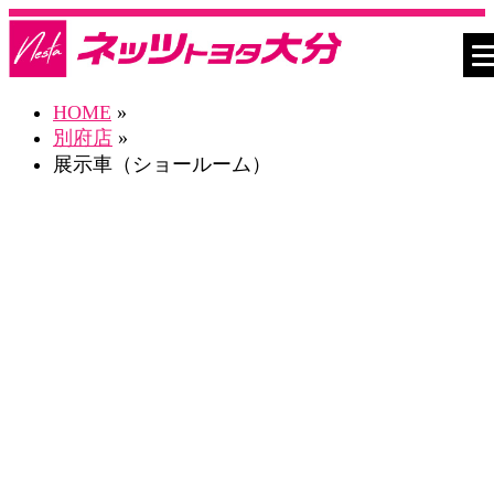
HOME
»
別府店
»
展示車（ショールーム）
ネスタ別府店 Blog