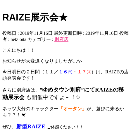
RAIZE展示会★
投稿日 : 2019年11月16日
最終更新日時 : 2019年11月16日
投稿
者 :
netz-oita
カテゴリー :
別府店
こんにちは！！
お知らせが大変遅くなりましたが…💦
今日明日の２日間（１１／
１６㊏
・
１７㊐
）は、RAIZEの店
頭発表会です！
ゆめタウン別府”にてRAIZEの移
さらに別府店は、
”
動展示会
も開催中ですよ～！✨
ネッツ大分のキャラクター
「オータン」
が、遊びに来るか
も？？！💓
新型RAIZ
E
ぜひ、
ご体感ください！！