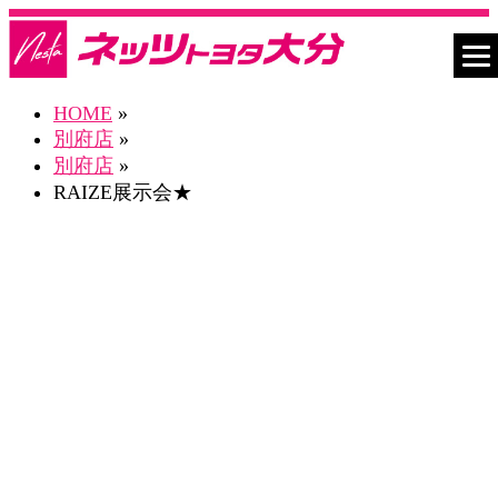
HOME
»
別府店
»
別府店
»
RAIZE展示会★
ネスタ別府店 Blog