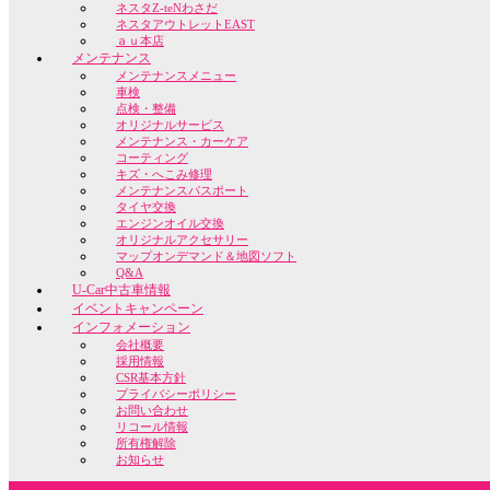
ネスタZ-teNわさだ
ネスタアウトレットEAST
ａｕ本店
メンテナンス
メンテナンスメニュー
車検
点検・整備
オリジナルサービス
メンテナンス・カーケア
コーティング
キズ・へこみ修理
メンテナンスパスポート
タイヤ交換
エンジンオイル交換
オリジナルアクセサリー
マップオンデマンド＆地図ソフト
Q&A
U-Car中古車情報
イベントキャンペーン
インフォメーション
会社概要
採用情報
CSR基本方針
プライバシーポリシー
お問い合わせ
リコール情報
所有権解除
お知らせ