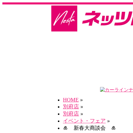
HOME
»
別府店
»
別府店
»
イベント・フェア
»
🎍 新春大商談会 🎍