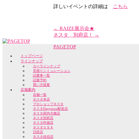
詳しいイベントの詳細は
こちら
←
RAIZE展示会★
ネスタ 別府店！
→
PAGETOP
トップページ
ラインナップ
カーラインナップ
見積りシミュレーション
試乗車一覧
試乗予約
買い方提案
店舗案内
店舗一覧
ネスタ本店
プロショップネスタ
ネスタHappiness駅前店
ネスタ府内大橋店
ネスタ別府店
ネスタ杵築店
ネスタＵＳＡ
日田店
ネスタ佐伯店