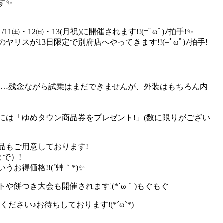
す✨
・12㈰・13(月祝)に開催されます!!(=ﾟωﾟ)ﾉ拍手!✨
リスが13日限定で別府店へやってきます!!(=ﾟωﾟ)ﾉ拍手!
!…残念ながら試乗はまだできませんが、外装はもちろん内
には「ゆめタウン商品券をプレゼント!」(数に限りがござい
品もご用意しております!
で）!
お得価格!!(´艸｀*)✨
や餅つき大会も開催されます!(*´ω｀)もぐもぐ
さい♪お待ちしております!(*´ω`*)