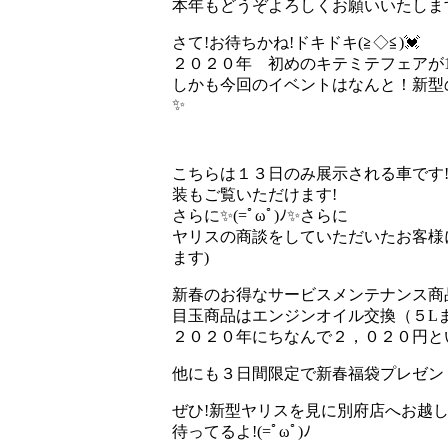
本年もどうぞよろしくお願いいたしま
さて!お待ちかね!ドキドキ(≧◇≦)💓
２０２０年 初めのキテミテフェアが1/11㈯
しかも今回のイベントはなんと！新型のヤ
✨
こちらは１３日のみ展示される車です
装もご覧いただけます!
さらに✨(=ﾟωﾟ)ﾉ✨さらに
ヤリスの商談をしていただいたお客様
ます)
新春のお得なサービスメンテナンス商
目玉商品はエンジンオイル交換（５Lま
２０２０年にちなんで２，０２０円という
他にも３日間限定で新春福袋プレゼント
ぜひ!新型ヤリスを見に別府店へお越しくだ
待ってるよ!(=ﾟωﾟ)ﾉ