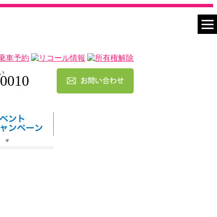
い
-0010