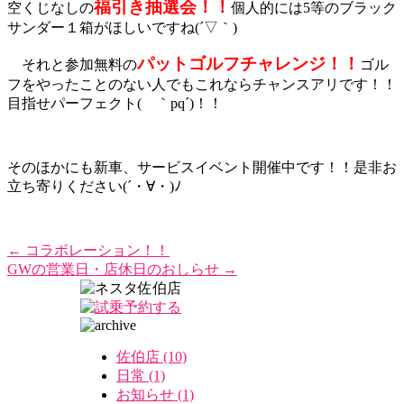
福引き抽選会！！
空くじなしの
個人的には5等のブラック
サンダー１箱がほしいですね(´▽｀)
パットゴルフチャレンジ！！
それと参加無料の
ゴル
フをやったことのない人でもこれならチャンスアリです！！
目指せパーフェクト( ｀pq´)！！
そのほかにも新車、サービスイベント開催中です！！是非お
立ち寄りください(´・∀・)ﾉ
←
コラボレーション！！
GWの営業日・店休日のおしらせ
→
佐伯店 (10)
日常 (1)
お知らせ (1)