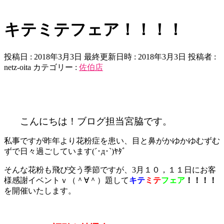
キテミテフェア！！！！
投稿日 : 2018年3月3日
最終更新日時 : 2018年3月3日
投稿者 :
netz-oita
カテゴリー :
佐伯店
こんにちは！ブログ担当宮脇です。
私事ですが昨年より花粉症を患い、目と鼻がかゆかゆむずむ
ずで日々過ごしています(´･д･`)ﾔﾀﾞ
そんな花粉も飛び交う季節ですが、3月１０，１１日にお客
様感謝イベントｖ（＾∀＾）題して
キテ
ミテ
フェア
！！！！
を開催いたします。