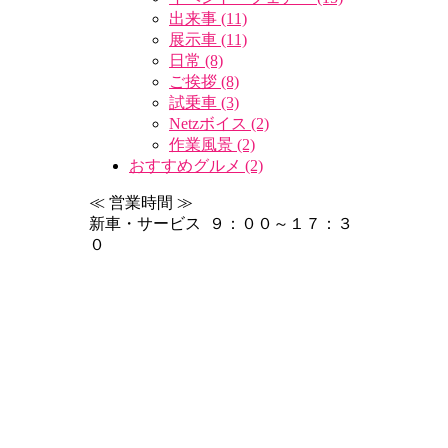
出来事 (11)
展示車 (11)
日常 (8)
ご挨拶 (8)
試乗車 (3)
Netzボイス (2)
作業風景 (2)
おすすめグルメ (2)
≪ 営業時間 ≫
新車・サービス ９：００～１７：３
０