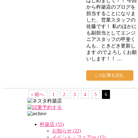
はじめまして！！ 今回
から杵築店のブログを
担当することになりま
した、営業スタッフの
佐藤です！ 私のほかに
も副担当としてエンジ
ニアスタッフの甲斐く
んも、ときどき更新し
ます のでよろしくお願
いします！！ …
この記事を読む
« 前へ
1
2
3
4
5
6
杵築店 (55)
お知らせ (22)
イベント・フェアー (15)