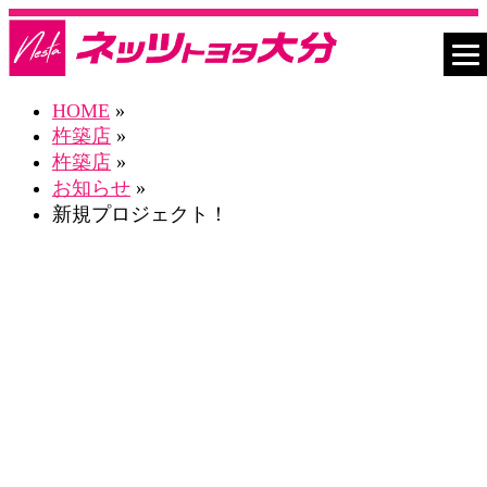
HOME
»
杵築店
»
杵築店
»
お知らせ
»
新規プロジェクト！
ネスタ杵築店 Blog