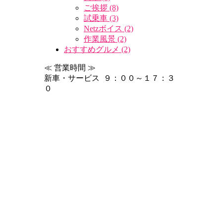
ご挨拶 (8)
試乗車 (3)
Netzボイス (2)
作業風景 (2)
おすすめグルメ (2)
≪ 営業時間 ≫
新車・サービス ９：００～１７：３
０