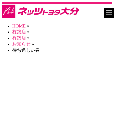
HOME
»
杵築店
»
杵築店
»
お知らせ
»
待ち遠しい春
ネスタ杵築店 Blog