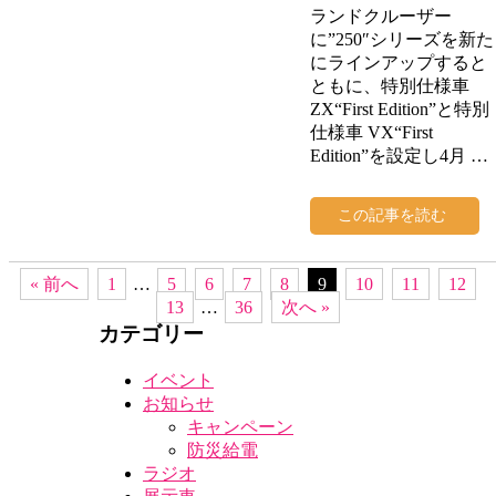
ランドクルーザー
に”250″シリーズを新た
にラインアップすると
ともに、特別仕様車
ZX“First Edition”と特別
仕様車 VX“First
Edition”を設定し4月 …
この記事を読む
« 前へ
1
…
5
6
7
8
9
10
11
12
13
…
36
次へ »
カテゴリー
イベント
お知らせ
キャンペーン
防災給電
ラジオ