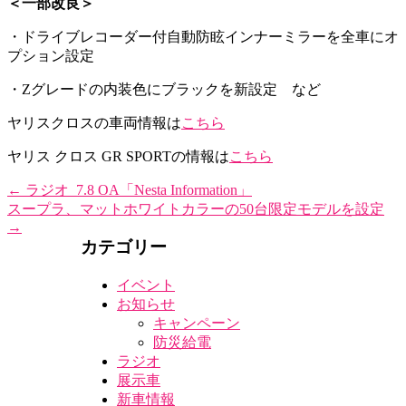
＜一部改良＞
・ドライブレコーダー付自動防眩インナーミラーを全車にオ
プション設定
・Zグレードの内装色にブラックを新設定 など
ヤリスクロスの車両情報は
こちら
ヤリス クロス GR SPORTの情報は
こちら
←
ラジオ_7.8 OA「Nesta Information」
スープラ、マットホワイトカラーの50台限定モデルを設定
→
カテゴリー
イベント
お知らせ
キャンペーン
防災給電
ラジオ
展示車
新車情報