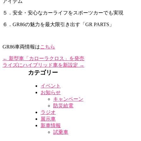
アイテム
５．安全・安心なカーライフを
スポーツカーでも実現
６．GR86の魅力を最大限引き出す
「GR PARTS」
GR86車両情報は
こちら
←
新型車「カローラクロス」を発売
ライズにハイブリッド車を新設定
→
カテゴリー
イベント
お知らせ
キャンペーン
防災給電
ラジオ
展示車
新車情報
試乗車