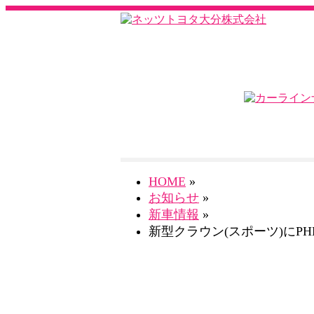
HOME
»
お知らせ
»
新車情報
»
新型クラウン(スポーツ)にP