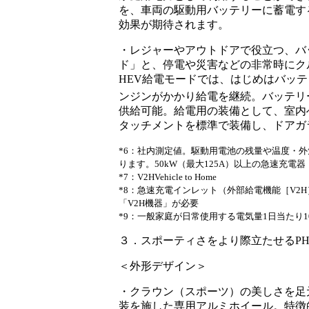
を、車両の駆動用バッテリーに蓄電す
効果が期待されます。
・レジャーやアウトドアで役立つ、バ
ド」と、停電や災害などの非常時にク
HEV給電モードでは、はじめはバッ
ンジンがかかり給電を継続。バッテリー
供給可能。給電用の装備として、室内
タッチメントを標準で装備し、ドアガ
*6：社内測定値。駆動用電池の残量や温度・
ります。50kW（最大125A）以上の急速充
*7：
V2H
Vehicle to Home
*8：急速充電インレット（外部給電機能［V2
「V2H機器」が必要
*9：
一般家庭が日常使用する電気量
1日当たり1
３．スポーティさをより際立たせる
P
＜外形デザイン＞
・クラウン（スポーツ）の美しさを足
装を施した専用アルミホイール。特徴