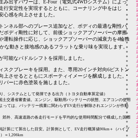
み出すパワーは、E-Four（電気式4WDシステム）によっ
走行安定性を実現するとともに、コーナリング中をはじ
安心感を向上させました。
ロアトンネル部へのブレース追加など、ボディの最適な剛性バ
だボディ剛性に対して、前後ショックアブソーバーの摩擦
や運転操作に応じ、ショックアブソーバーの減衰力を4輪独
かな動きと接地感のあるフラットな乗り味を実現します。
が可能なパドルシフトを採用しました。
ィスクブレーキを採用。また、専用20インチ対向6ピストン
向上させるとともにスポーティイメージを醸成しました。
リパーに赤色塗装を施しました。
より、システムとして発揮できる出力（トヨタ自動車算定値）
。国土交通省審査値。エンジン、駆動用バッテリーの状態、エアコンの使用
よっては、バッテリー残量に関わらずEV走行が解除されエンジンが作動
地、郊外、高速道路の各走行モードを平均的な使用時間配分で構成した国際
純計算にて算出した目安。計算例として、EV走行概算値90km＋（ハイブ
＝1,206km