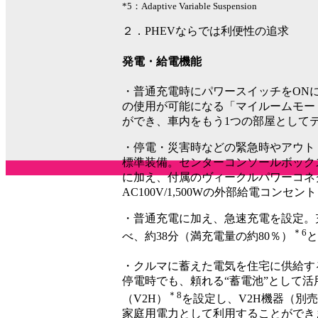
*5：Adaptive Variable Suspension
２．PHEVならでは利便性の追求
発電・給電機能
・普通充電時にパワースイッチをON
の使用が可能になる「マイルームモー
ができ、車内をもう1つの部屋として
・停電・災害時などの緊急時やアウトドア
標準装備。センターコンソールボック
に加え、付属のヴィークルパワーコネ
AC100V/1,500Wの外部給電コン
・普通充電に加え、急速充電を設定。
＊6
べ、約38分（満充電量の約80％）
と
・クルマに蓄えた電気を住宅に供給する
停電時でも、頼れる“蓄電池”として
＊8
（V2H）
を設定し、V2H機器（別
家庭用電力として利用することができ