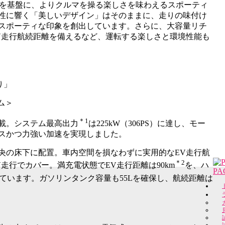
さを基盤に、よりクルマを操る楽しさを味わえるスポーティ
性に響く「美しいデザイン」はそのままに、走りの味付け
スポーティな印象を創出しています。さらに、大容量リチ
V走行航続距離を備えるなど、運転する楽しさと環境性能も
り」
ム＞
＊1
載。システム最高出力
は225kW（306PS）に達し、モー
スかつ力強い加速を実現しました。
央の床下に配置。車内空間を損なわずに実用的なEV走行航
＊2
走行でカバー。満充電状態でEV走行距離は90km
を、ハ
PA
ています。ガソリンタンク容量も55Lを確保し、航続距離は