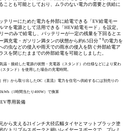
ることも可能としており、ムラのない電力の需要と供給に
ッテリーにためた電力を外部に給電できる「EV給電モー
ルマを電源として活用できる「HEV給電モード」を設定。
テリーのみで給電し、バッテリーが一定の残量を下回るとエ
＊9
満充電・ガソリン満タンの状態から約6.5日分
の電力を
への虫などの侵入や雨天での雨水の侵入を防ぐ外部給電ア
ラスを閉じたままでの外部給電を可能としました。
外気温・接続した電源の状態・充電器（スタンド）の仕様などにより変わ
電器（スタンド）を使用した場合の充電時間。
H］付）から取り出したDC（直流）電力を住宅へ供給するには別売りの
0kWh（1時間当たり400W）で換算
HEV専用装備
元から支える21インチ大径広幅タイヤとマットブラック塗
的なトリプルスポークと細いレイヤースポークで、プレミ