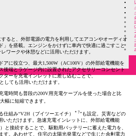
にすると、外部電源の電力を利用してエアコンやオーディオ
ド」を搭載。エンジンをかけずに車内で快適に過ごすこと
テレワークや休憩などに活用いただけます。
に役立つ、最大1,500W（AC100V）の外部給電機能を
ス後端とラゲージ内に設置されたアクセサリーコンセント
クターを充電インレットに差し込むことで、
セントとしても活用いただけます。
充電時間も普段の200V用充電ケーブルを使った場合と比
大幅に短縮できます。
＊7
仕組み“V2H（ブイツーエイチ）
”も設定。災害などの
活用いただけます。急速充電インレットに、外部給電機能
売）と接続することで、駆動用バッテリーに蓄えた電力を、
ます。あわせて、住宅の太陽光発電などで生じた余剰電力