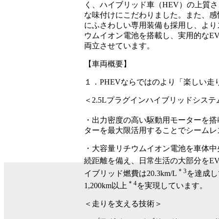
く、ハイブリッド車（HEV）の上質
な味付けにこだわりました。また、感
にふさわしい専用装備も採用し、より
ウムイオン電池を搭載し、実用的なE
両立させています。
【車両概要】
１．PHEVならではのより
「楽しい走
＜2.5Lプラグインハイブリッドシステ
・出力密度の高い駆動用モーターを搭
ターを最大限活用することでシームレ
・大容量リチウムイオン電池を車体中
続距離を備え、日常生活の大部分をEV
＊3
イブリッド燃費は20.3km/L
を達成し
＊4
1,200km以上
を実現しています。
＜走りを支える技術＞