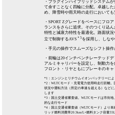
・プラグインハイブリッドシステムが生
て余すことなく四輪に分配。卓越した
め、降雪時や雨天時の走行においても
・SPORT Zグレードをベースにフ
ランスをさらに追求。そのつくり込ん
特性と減衰力特性を最適化。路面状況
＊5
立で制御するAVS
を採用し、しなや
・手元の操作でスムーズなシフト操作
・前輪は20インチベンチレーテッドデ
アルミキャリパーを設定し、制動力を
フロント・リヤともにブレーキのキャ
*1：エンジンとリチウムイオンバッテリーに
*2：WLTCモード・充電電力使用時走行距離
状況や運転方法（所定の車速を超える）などに
します
*3：国土交通省審査値。WLTCモードは市街
的な走行モード
*4：国土交通省審査値（WLTCモード）より単
リッド燃料消費率20.3km/L×燃料タンク容量55L）