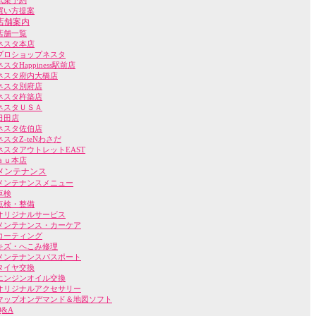
試乗予約
買い方提案
店舗案内
店舗一覧
ネスタ本店
プロショップネスタ
ネスタHappiness駅前店
ネスタ府内大橋店
ネスタ別府店
ネスタ杵築店
ネスタＵＳＡ
日田店
ネスタ佐伯店
ネスタZ-teNわさだ
ネスタアウトレットEAST
ａｕ本店
メンテナンス
メンテナンスメニュー
車検
点検・整備
オリジナルサービス
メンテナンス・カーケア
コーティング
キズ・へこみ修理
メンテナンスパスポート
タイヤ交換
エンジンオイル交換
オリジナルアクセサリー
マップオンデマンド＆地図ソフト
Q&A