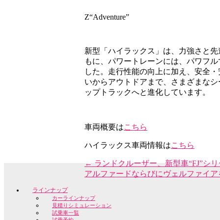
Z“Adventure”
新型「ハイラックス」は、力強さと先
もに、パワートレーンには、パワフル
した。走行性能の向上に加え、安全・
いからアウトドアまで、さまざまなシ
ップトラックへと進化しています。
車両概要は
こちら
ハイラックス車両情報は
こちら
←
ランドクルーザー、新型車“FJ”シ
アルファードならびにヴェルファイア
ラインナップ
カーラインナップ
見積りシミュレーション
試乗車一覧