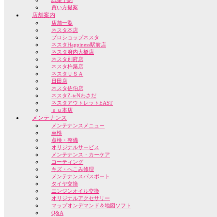
試乗予約
買い方提案
店舗案内
店舗一覧
ネスタ本店
プロショップネスタ
ネスタHappiness駅前店
ネスタ府内大橋店
ネスタ別府店
ネスタ杵築店
ネスタＵＳＡ
日田店
ネスタ佐伯店
ネスタZ-teNわさだ
ネスタアウトレットEAST
ａｕ本店
メンテナンス
メンテナンスメニュー
車検
点検・整備
オリジナルサービス
メンテナンス・カーケア
コーティング
キズ・へこみ修理
メンテナンスパスポート
タイヤ交換
エンジンオイル交換
オリジナルアクセサリー
マップオンデマンド＆地図ソフト
Q&A