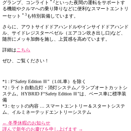
＊2
グランプ、コンライト
といった夜間の運転をサポートす
る機能やクルマへの乗り降りなどに便利なスマートエントリ
＊3
ーセット
も特別装備しています。
さらに、アウトサイドドアハンドルやインサイドドアハンド
ル、サイドレジスターベゼル（エアコン吹き出し口)など、
随所にメッキ加飾を施し、上質感を高めています。
詳細は
こちら
ぜひ、
ご覧ください！
*1 : F“Safety Edition Ⅲ”（1.0L車）を除く
*2 : ライト自動点灯・消灯システム／
ランプオートカットシ
ステム。
HYBRID F“Safety Edition Ⅲ”は、ベース車に標準装
備
*3 : セットの内容 … スマートエントリー＆スタートシステ
ム、
イルミネーテッドエントリーシステム
←
冬季休暇のお知らせ
謹んで新年のお慶びを申し上げます
→