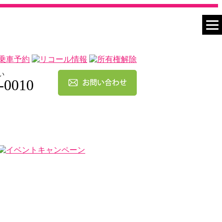
い
-0010