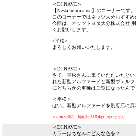
＜DJ.NAVE＞
【Nesta Information】のコーナーです。
このコーナーではネッツ大分おすすめ
今回は、ネッツトヨタ大分株式会社 
くお願いします。
<平松>
よろしくお願いいたします。
＜DJ.NAVE＞
さて、平松さんに来ていただいたとい
れた新型アルファードと新型ヴェルフ
にどちらかの車種はご覧になったんで
＜平松＞
はい。新型アルファードを別府店に展
※7/20(木)現在、別府店に試乗車はございません。
＜DJ.NAVE＞
カラーはちなみにどんな色を？