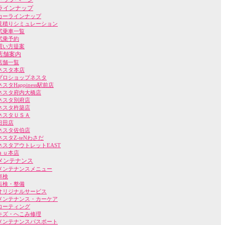
ラインナップ
カーラインナップ
見積りシミュレーション
試乗車一覧
試乗予約
買い方提案
店舗案内
店舗一覧
ネスタ本店
プロショップネスタ
ネスタHappiness駅前店
ネスタ府内大橋店
ネスタ別府店
ネスタ杵築店
ネスタＵＳＡ
日田店
ネスタ佐伯店
ネスタZ-teNわさだ
ネスタアウトレットEAST
ａｕ本店
メンテナンス
メンテナンスメニュー
車検
点検・整備
オリジナルサービス
メンテナンス・カーケア
コーティング
キズ・へこみ修理
メンテナンスパスポート