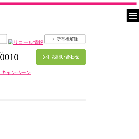
い
-0010