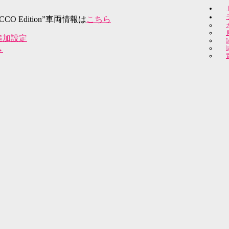
O Edition”車両情報は
こちら
追加設定
→