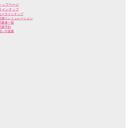
トップページ
ラインナップ
カーラインナップ
見積りシミュレーション
試乗車一覧
試乗予約
買い方提案