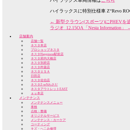
ハイラックス車両情報は
こちら
ハイラックスに特別仕様車 Z“Revo ROCC
←
新型クラウン(スポーツ)にPHEVを
ラジオ_12.15OA「Nesta Information」
店舗案内
店舗一覧
ネスタ本店
プロショップネスタ
ネスタHappiness駅前店
ネスタ府内大橋店
ネスタ別府店
ネスタ杵築店
ネスタＵＳＡ
日田店
ネスタ佐伯店
ネスタZ-teNわさだ
ネスタアウトレットEAST
ａｕ本店
メンテナンス
メンテナンスメニュー
車検
点検・整備
オリジナルサービス
メンテナンス・カーケア
コーティング
キズ・へこみ修理