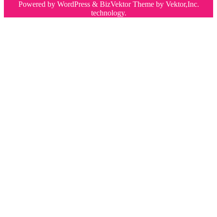
Powered by
WordPress
&
BizVektor Theme
by
Vektor,Inc.
technology.