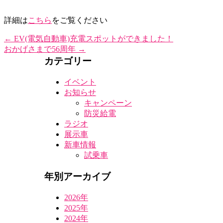
詳細は
こちら
をご覧ください
←
EV(電気自動車)充電スポットができました！
おかげさまで56周年
→
カテゴリー
イベント
お知らせ
キャンペーン
防災給電
ラジオ
展示車
新車情報
試乗車
年別アーカイブ
2026年
2025年
2024年