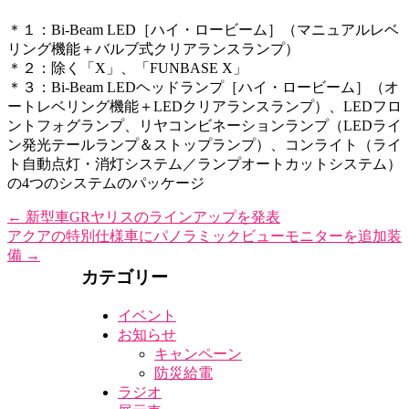
＊１：Bi-Beam LED
［ハイ・ロービーム］
（マニュアルレベ
リング機能＋バルブ式クリアランスランプ）
＊２：除く「X」、「FUNBASE X」
＊３：Bi-Beam LEDヘッドランプ
［ハイ・ロービーム］
（オ
ートレベリング機能＋
LEDクリアランスランプ）、
LEDフロ
ントフォグランプ、
リヤコンビネーションランプ
（LEDライ
ン発光テールランプ＆
ストップランプ）、
コンライト
（ライ
ト自動点灯・
消灯システム／
ランプオートカットシステム）
の
4つのシステムのパッケージ
←
新型車GRヤリスのラインアップを発表
アクアの特別仕様車にパノラミックビューモニターを追加装
備
→
カテゴリー
イベント
お知らせ
キャンペーン
防災給電
ラジオ