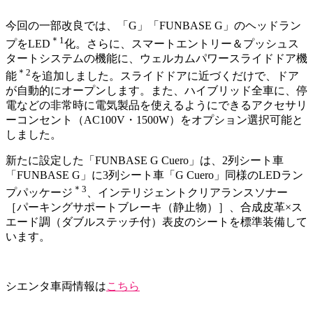
今回の一部改良では、「G」「FUNBASE G」のヘッドラン
＊1
プをLED
化。さらに、スマートエントリー＆プッシュス
タートシステムの機能に、ウェルカムパワースライドドア機
＊2
能
を追加しました。スライドドアに近づくだけで、ドア
が自動的にオープンします。また、ハイブリッド全車に、停
電などの非常時に電気製品を使えるようにできるアクセサリ
ーコンセント（AC100V・1500W）をオプション選択可能と
しました。
新たに設定した「FUNBASE G Cuero」は、2列シート車
「FUNBASE G」に3列シート車「G Cuero」同様のLEDラン
＊3
プパッケージ
、インテリジェントクリアランスソナー
［パーキングサポートブレーキ（静止物）］、合成皮革×ス
エード調（ダブルステッチ付）表皮のシートを標準装備して
います。
シエンタ車両情報は
こちら