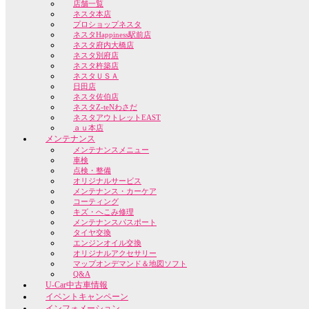
店舗一覧
ネスタ本店
プロショップネスタ
ネスタHappiness駅前店
ネスタ府内大橋店
ネスタ別府店
ネスタ杵築店
ネスタＵＳＡ
日田店
ネスタ佐伯店
ネスタZ-teNわさだ
ネスタアウトレットEAST
ａｕ本店
メンテナンス
メンテナンスメニュー
車検
点検・整備
オリジナルサービス
メンテナンス・カーケア
コーティング
キズ・へこみ修理
メンテナンスパスポート
タイヤ交換
エンジンオイル交換
オリジナルアクセサリー
マップオンデマンド＆地図ソフト
Q&A
U-Car中古車情報
イベントキャンペーン
インフォメーション