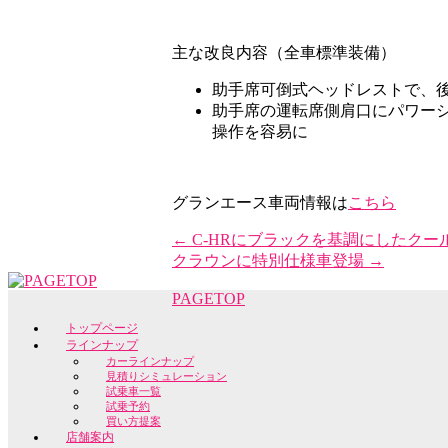
主な改良内容（全車標準装備）
助手席可倒式ヘッドレストで、
助手席の運転席側肩口にパワー
操作を容易に
グランエース車両情報は
こちら
←
C-HRにブラックを基調にしたクー
クラウンに特別仕様車登場
→
PAGETOP
トップページ
ラインナップ
カーラインナップ
見積りシミュレーション
試乗車一覧
試乗予約
買い方提案
店舗案内