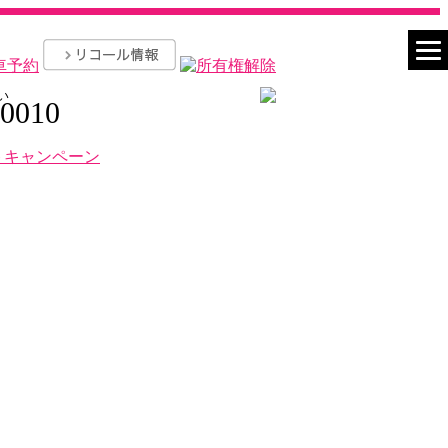
い
-0010