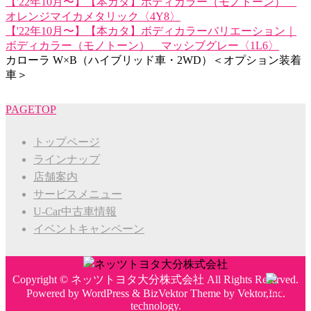
【'22年10月〜】【本カタ】ボディカラー（モノトーン）
オレンジマイカメタリック〈4Y8〉
【'22年10月〜】【本カタ】ボディカラーバリエーション｜
ボディカラー（モノトーン） マッシブグレー〈1L6〉
カローラ W×B（ハイブリッド車・2WD）＜オプション装着
車＞
PAGETOP
トップページ
ラインナップ
店舗案内
サービスメニュー
U-Car中古車情報
イベントキャンペーン
Copyright ©
ネッツトヨタ大分株式会社
All Rights Reserved.
Powered by
WordPress
&
BizVektor Theme
by
Vektor,Inc.
technology.