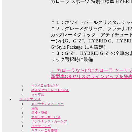
カローラ スポーツ 特別仕様車
HYBRID
＊１：ホワイトパールクリスタルシャ
＊２：グレーメタリック、プラチナホ
カ×グレーメタリック、アティチュー
ーンはG、
G“Z”、
HYBRID G、
HYBRI
G“Style Package”にも設定）
＊３：G“Z”、HYBRID G“Z”の全
リック選択時に装備
←
カローラならびにカローラ ツーリ
新型車GRヤリスのラインアップを発
ネスタZ-teNわさだ
ネスタアウトレットEAST
ａｕ本店
メンテナンス
メンテナンスメニュー
車検
点検・整備
オリジナルサービス
メンテナンス・カーケア
コーティング
キズ・へこみ修理