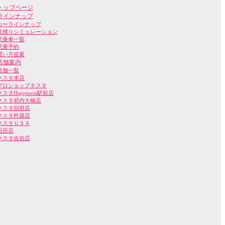
トップページ
ラインナップ
カーラインナップ
見積りシミュレーション
試乗車一覧
試乗予約
買い方提案
店舗案内
店舗一覧
ネスタ本店
プロショップネスタ
ネスタHappiness駅前店
ネスタ府内大橋店
ネスタ別府店
ネスタ杵築店
ネスタＵＳＡ
日田店
ネスタ佐伯店