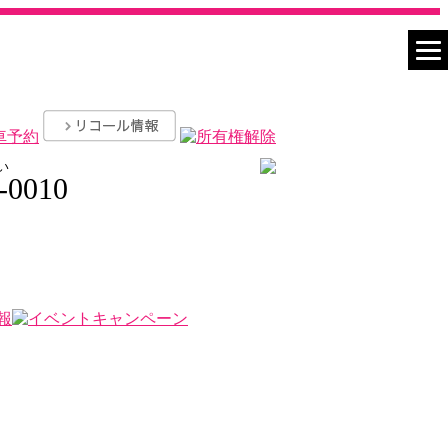
い
-0010