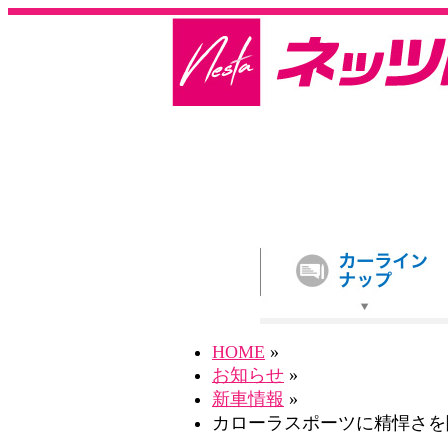
HOME
»
お知らせ
»
新車情報
»
カローラスポーツに精悍さを