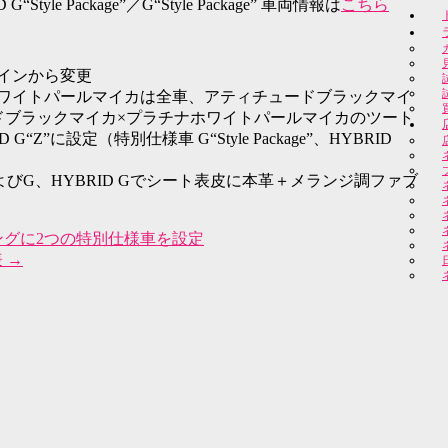
 G“Style Package”／
G“Style Package”
車両情報は
こちら
インから変更
ワイトパールマイカは全車、アティチュードブラックマイ
ドブラックマイカ×プラチナホワイトパールマイカのツート
D G“Z”
に設定
（特別仕様車 G“Style Package”、HYBRID
車およびG、HYBRID Gでシート表皮に本革＋メランジ調ファブ
ングに2つの特別仕様車を設定
表
→