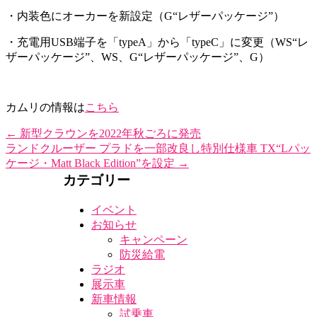
・内装色にオーカーを新設定
（G“レザーパッケージ”）
・充電用USB端子を「typeA」から
「typeC」に変更
（WS“レ
ザーパッケージ”、WS、G“レザーパッケージ”、G）
カムリの情報は
こちら
←
新型クラウンを2022年秋ごろに発売
ランドクルーザー プラドを一部改良し特別仕様車 TX“Lパッ
ケージ・Matt Black Edition”を設定
→
カテゴリー
イベント
お知らせ
キャンペーン
防災給電
ラジオ
展示車
新車情報
試乗車