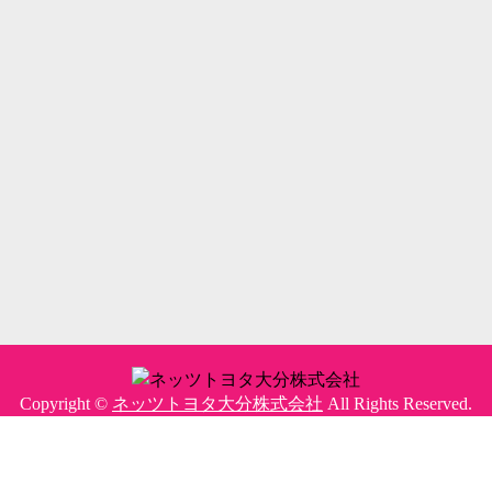
Copyright ©
ネッツトヨタ大分株式会社
All Rights Reserved.