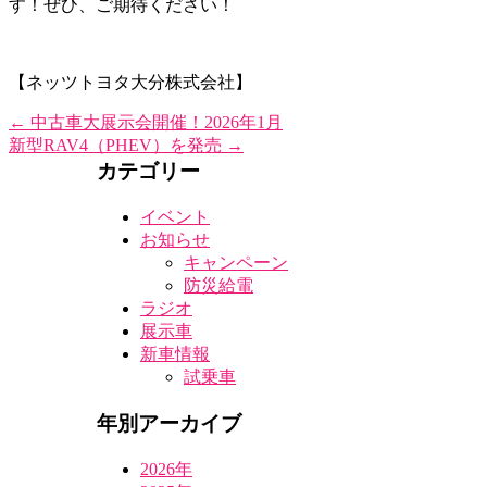
す！ぜひ、ご期待ください！
【ネッツトヨタ大分株式会社】
←
中古車大展示会開催！2026年1月
新型RAV4（PHEV）を発売
→
カテゴリー
イベント
お知らせ
キャンペーン
防災給電
ラジオ
展示車
新車情報
試乗車
年別アーカイブ
2026年