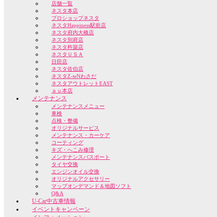
店舗一覧
ネスタ本店
プロショップネスタ
ネスタHappiness駅前店
ネスタ府内大橋店
ネスタ別府店
ネスタ杵築店
ネスタＵＳＡ
日田店
ネスタ佐伯店
ネスタZ-teNわさだ
ネスタアウトレットEAST
ａｕ本店
メンテナンス
メンテナンスメニュー
車検
点検・整備
オリジナルサービス
メンテナンス・カーケア
コーティング
キズ・へこみ修理
メンテナンスパスポート
タイヤ交換
エンジンオイル交換
オリジナルアクセサリー
マップオンデマンド＆地図ソフト
Q&A
U-Car中古車情報
イベントキャンペーン