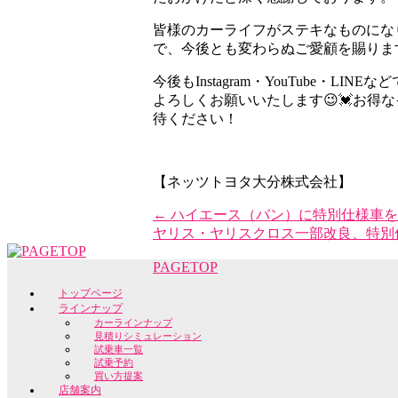
皆様のカーライフがステキなものにな
で、今後とも変わらぬご愛顧を賜りま
今後もInstagram・YouTube・
よろしくお願いいたします😉💓お得
待ください！
【ネッツトヨタ大分株式会社】
←
ハイエース（バン）に特別仕様車を
ヤリス・ヤリスクロス一部改良、特別
PAGETOP
トップページ
ラインナップ
カーラインナップ
見積りシミュレーション
試乗車一覧
試乗予約
買い方提案
店舗案内