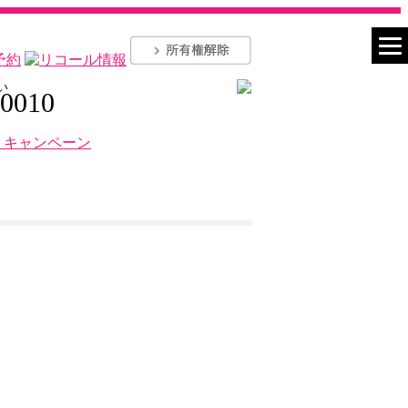
い
-0010