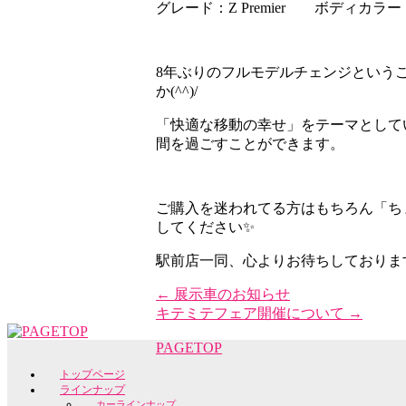
グレード：Z Premier ボディカラ
8年ぶりのフルモデルチェンジという
か(^^)/
「快適な移動の幸せ」をテーマとして
間を過ごすことができます。
ご購入を迷われてる方はもちろん「ち
してください✨
駅前店一同、心よりお待ちしております(*
←
展示車のお知らせ
キテミテフェア開催について
→
PAGETOP
トップページ
ラインナップ
カーラインナップ