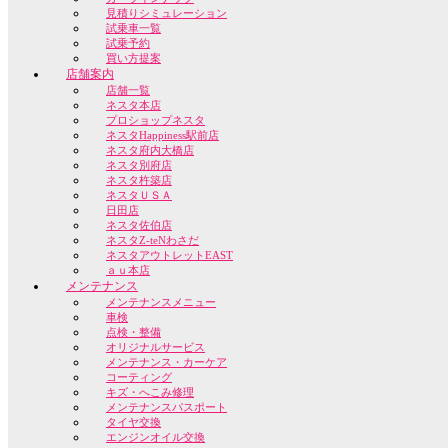
見積りシミュレーション
試乗車一覧
試乗予約
買い方提案
店舗案内
店舗一覧
ネスタ本店
プロショップネスタ
ネスタHappiness駅前店
ネスタ府内大橋店
ネスタ別府店
ネスタ杵築店
ネスタＵＳＡ
日田店
ネスタ佐伯店
ネスタZ-teNわさだ
ネスタアウトレットEAST
ａｕ本店
メンテナンス
メンテナンスメニュー
車検
点検・整備
オリジナルサービス
メンテナンス・カーケア
コーティング
キズ・へこみ修理
メンテナンスパスポート
タイヤ交換
エンジンオイル交換