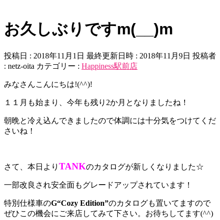
お久しぶりですm(__)m
投稿日 : 2018年11月1日
最終更新日時 : 2018年11月9日
投稿者
:
netz-oita
カテゴリー :
Happiness駅前店
みなさんこんにちは!(^^)!
１１月も始まり、今年も残り2か月となりましたね！
朝晩と冷え込んできましたので体調には十分気をつけてくだ
さいね！
TANK
さて、本日より
のカタログが新しくなりました☆
一部改良され安全面もグレードアップされています！
特別仕様車の
G“Cozy Edition”
のカタログも置いてますので
ぜひこの機会にご来店してみて下さい。お待ちしてます(^^)