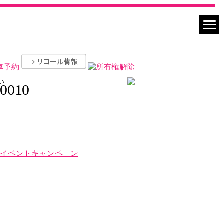
い
-0010