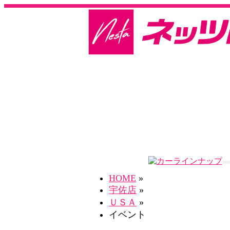
HOME
»
宇佐店
»
ＵＳＡ
»
イベント