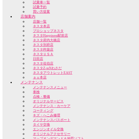
試乗車一覧
試乗予約
買い方提案
店舗案内
店舗一覧
ネスタ本店
プロショップネスタ
ネスタHappiness駅前店
ネスタ府内大橋店
ネスタ別府店
ネスタ杵築店
ネスタＵＳＡ
日田店
ネスタ佐伯店
ネスタZ-teNわさだ
ネスタアウトレットEAST
ａｕ本店
メンテナンス
メンテナンスメニュー
車検
点検・整備
オリジナルサービス
メンテナンス・カーケア
コーティング
キズ・へこみ修理
メンテナンスパスポート
タイヤ交換
エンジンオイル交換
オリジナルアクセサリー
マップオンデマンド＆地図ソフト