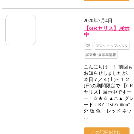
2020年7月4日
【GRヤリス】展示
中
GR
プロショップネスタ
試乗車･展示車情報
こんにちは！！ 前回も
お知らせしましたが、
本日７／４(土)～１２
(日)の期間限定で 【GR
ヤリス】展示中ですー
ー！☆★☆ ▲△▲ グレ
ード：RZ “1st Edition”
外 板 色 ：レッド ネッ
…
この記事を読む