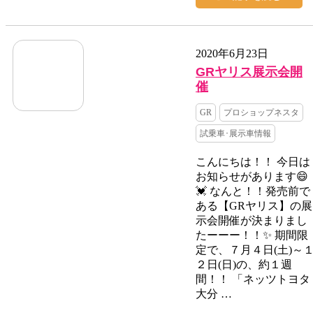
2020年6月23日
GRヤリス展示会開
催
GR
プロショップネスタ
試乗車･展示車情報
こんにちは！！ 今日は
お知らせがあります😄
💓 なんと！！発売前で
ある【GRヤリス】の展
示会開催が決まりまし
たーーー！！✨ 期間限
定で、７月４日(土)～
２日(日)の、約１週
間！！ 「ネッツトヨタ
大分 …