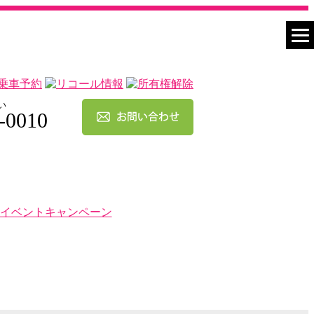
い
-0010