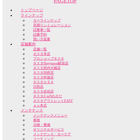
PAGETOP
トップページ
ラインナップ
カーラインナップ
見積りシミュレーション
試乗車一覧
試乗予約
買い方提案
店舗案内
店舗一覧
ネスタ本店
プロショップネスタ
ネスタHappiness駅前店
ネスタ府内大橋店
ネスタ別府店
ネスタ杵築店
ネスタＵＳＡ
日田店
ネスタ佐伯店
ネスタZ-teNわさだ
ネスタアウトレットEAST
ａｕ本店
メンテナンス
メンテナンスメニュー
車検
点検・整備
オリジナルサービス
メンテナンス・カーケア
コーティング