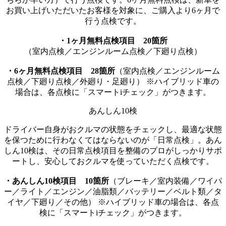
お買い上げいただいたお客様を対象に、ご購入より6ヶ月で
行う点検です。
・1ヶ月無料点検項目 20箇所
（室内点検／エンジンルーム点検／下廻り点検）
・6ヶ月無料点検項目 28箇所
（室内点検／エンジンルーム
点検／下廻り点検／外廻り・足廻り） ※ハイブリッド車の
場合は、各点検に「スマートiチェック」がつきます。
あんしん10検
ドライバー自身がおクルマの状態をチェックし、最適な状態
を保つために行わなくてはならないのが「日常点検」。あん
しん10検は、その日常点検項目を整備のプロがしっかりサポ
ートし、安心しておクルマを使っていただく点検です。
・あんしん10検項目 10箇所
（ブレーキ／室内装備／ワイパ
ー／ライト／エンジン／油脂類／バッテリー／ベルト類／タ
イヤ／下廻り／その他） ※ハイブリッド車の場合は、各点
検に「スマートiチェック」がつきます。